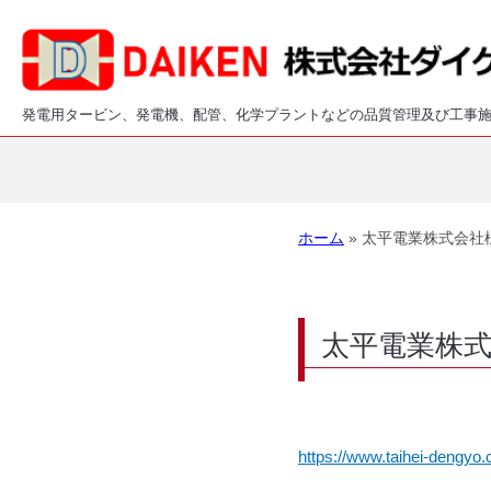
発電用タービン、発電機、配管、化学プラントなどの品質管理及び工事
ホーム
»
太平電業株式会社
太平電業株
https://www.taihei-dengyo.c