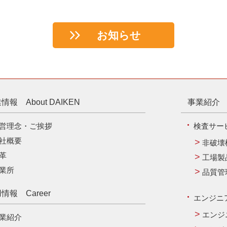
お知らせ
情報 About DAIKEN
事業紹介 B
営理念・ご挨拶
検査サー
社概要
非破壊
革
工場製
業所
品質管
情報 Career
エンジニ
エンジ
業紹介