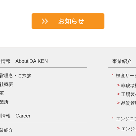
お知らせ
情報 About DAIKEN
事業紹介 B
営理念・ご挨拶
検査サー
社概要
非破壊
革
工場製
業所
品質管
情報 Career
エンジニ
エンジ
業紹介